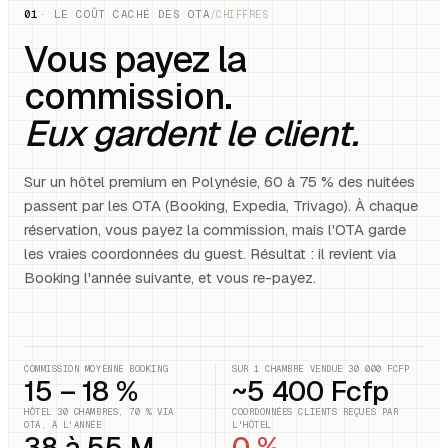
01
· LE COÛT CACHÉ DES OTA
/CHIFFRES
Vous payez la
commission.
Eux gardent le client.
Sur un hôtel premium en Polynésie, 60 à 75 % des nuitées
passent par les OTA (Booking, Expedia, Trivago). À chaque
réservation, vous payez la commission, mais l'OTA garde
les vraies coordonnées du guest. Résultat : il revient via
Booking l'année suivante, et vous re-payez.
COMMISSION MOYENNE BOOKING
SUR 1 CHAMBRE VENDUE 30 000 FCFP
15 – 18 %
~5 400 Fcfp
HÔTEL 30 CHAMBRES, 70 % VIA
COORDONNÉES CLIENTS REÇUES PAR
OTA, À L'ANNÉE
L'HÔTEL
38 à 55 M
0 %