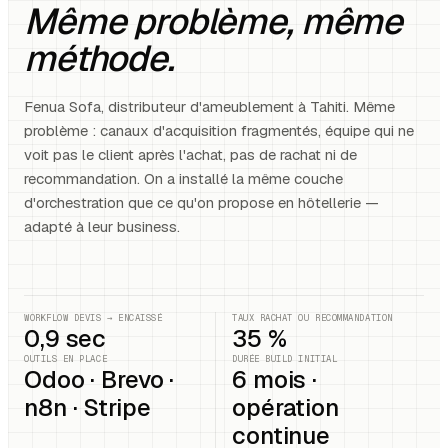
Même problème, même
méthode.
Fenua Sofa, distributeur d'ameublement à Tahiti. Même
problème : canaux d'acquisition fragmentés, équipe qui ne
voit pas le client après l'achat, pas de rachat ni de
recommandation. On a installé la même couche
d'orchestration que ce qu'on propose en hôtellerie —
adapté à leur business.
WORKFLOW DEVIS → ENCAISSÉ
TAUX RACHAT OU RECOMMANDATION
0,9 sec
35 %
OUTILS EN PLACE
DURÉE BUILD INITIAL
Odoo · Brevo ·
6 mois ·
n8n · Stripe
opération
continue