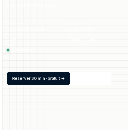
seul outil de votre stack.
TICKET ENTRÉE
MISSION COMPLÈTE
500 k Fcfp · 3 sem.
1,5 à 5 M Fcfp
PMS REMPLACÉ
ER
1
RDV
Zéro
Gratuit · 30 min
STATUT
1 projet/mois
Réserver 30 min · gratuit →
Ou WhatsApp
↗