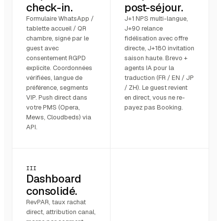
check-in.
post-séjour.
Formulaire WhatsApp /
J+1 NPS multi-langue,
tablette accueil / QR
J+90 relance
chambre, signé par le
fidélisation avec offre
guest avec
directe, J+180 invitation
consentement RGPD
saison haute. Brevo +
explicite. Coordonnées
agents IA pour la
vérifiées, langue de
traduction (FR / EN / JP
préférence, segments
/ ZH). Le guest revient
VIP. Push direct dans
en direct, vous ne re-
votre PMS (Opera,
payez pas Booking.
Mews, Cloudbeds) via
API.
III
Dashboard
consolidé.
RevPAR, taux rachat
direct, attribution canal,