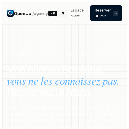
Espace
Réserver
OpenUp
/agency
FR
EN
↵
client
30 min
← ACCUEIL
HÔTELLERIE · POLYNÉSIE · 2026
Vos clients Booking,
vous ne les connaissez pas.
Reprenez la main.
Booking et Expedia gardent les vraies coordonnées de
vos guests. Vous payez la commission, eux gardent la
relation. On installe la couche qui capture vos clients au
check-in — sans toucher à votre PMS, sans changer un