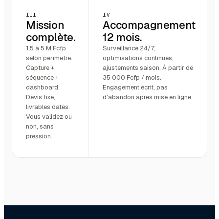
III
IV
Mission
Accompagnement
complète.
12 mois.
1,5 à 5 M Fcfp
Surveillance 24/7,
selon périmètre.
optimisations continues,
Capture +
ajustements saison. À partir de
séquence +
35 000 Fcfp / mois.
dashboard.
Engagement écrit, pas
Devis fixe,
d'abandon après mise en ligne.
livrables datés.
Vous validez ou
non, sans
pression.