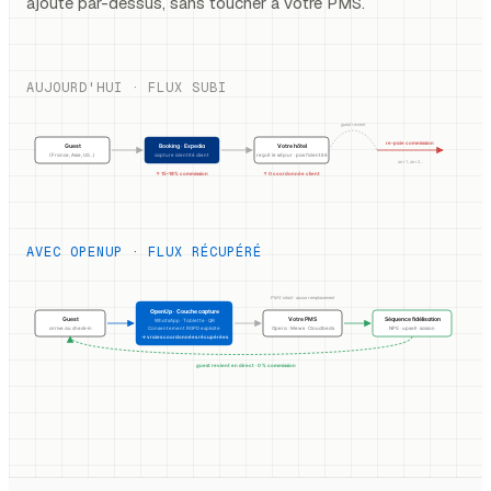
ajoute par-dessus, sans toucher à votre PMS.
AUJOURD'HUI · FLUX SUBI
guest revient
re-paie commission
Guest
Booking · Expedia
Votre hôtel
(France, Asie, US...)
capture identité client
reçoit le séjour · pas l'identité
an+1, an+2...
↑ 15–18% commission
↑ 0 coordonnée client
AVEC OPENUP · FLUX RÉCUPÉRÉ
PMS intact · aucun remplacement
OpenUp · Couche capture
Guest
Votre PMS
Séquence fidélisation
WhatsApp · Tablette · QR
arrive au check-in
Consentement RGPD explicite
Opera · Mews · Cloudbeds
NPS · upsell · saison
→ vraies coordonnées récupérées
guest revient en direct · 0 % commission