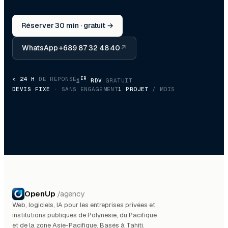
Réserver 30 min · gratuit →
WhatsApp +689 87 32 48 40
↗
< 24 H
DE RÉPONSE
ER
1
RDV
GRATUIT
DEVIS FIXE
· SANS ENGAGEMENT
1 PROJET
/ MOIS
OpenUp
/agency
Web, logiciels, IA pour les entreprises privées et
institutions publiques de Polynésie, du Pacifique
et de la zone Asie-Pacifique. Basés à Tahiti.