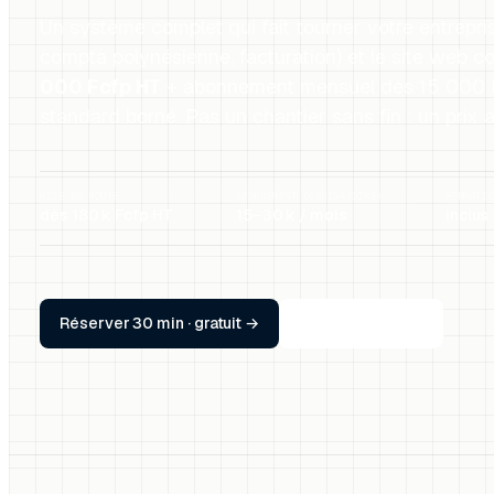
Un système complet qui fait tourner votre entreprise
compta polynésienne, facturation) et le site web c
000 Fcfp HT
+ abonnement mensuel dès 15 000 Fc
standard borné. Pas un chantier sans fin : un pri
MISE EN ROUTE
ABONNEMENT (OBLIGATOIRE)
FORMATI
dès 180 k Fcfp HT
15–30 k / mois
inclus
Réserver 30 min · gratuit →
Ou nous écrire
→