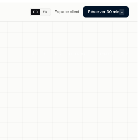
Espace client
Réserver 30 min
FR
EN
↵
ODOO + SITE WEB · CLÉ EN MAIN · POLYNÉSIE · 2026