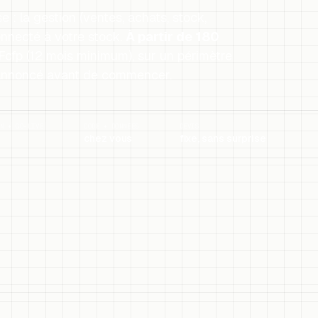
 : la gestion (ventes, achats, stock,
onnecté à votre stock.
À partir de 180
fp (12 mois minimum), sur un périmètre
x annoncé avant de commencer.
ON + GO-LIVE
CODE + DONNÉES
DEVIS
chez vous
fixe, sans surprise