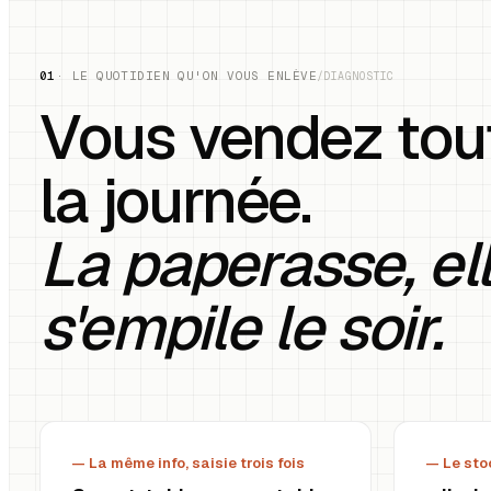
01
· LE QUOTIDIEN QU'ON VOUS ENLÈVE
/DIAGNOSTIC
Vous vendez tou
la journée.
La paperasse, ell
s'empile le soir.
— La même info, saisie trois fois
— Le sto