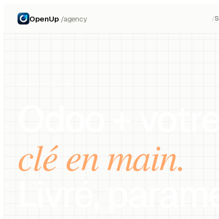
OpenUp
/agency
S
/
← PACK ODOO PME
Odoo + votre
clé en main.
Livré, paramé