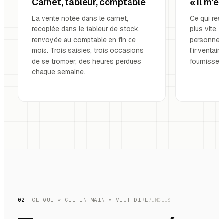
Carnet, tableur, comptable
« Il m'
La vente notée dans le carnet,
Ce qui re
recopiée dans le tableur de stock,
plus vite
renvoyée au comptable en fin de
personne 
mois. Trois saisies, trois occasions
l'invent
de se tromper, des heures perdues
fournisse
chaque semaine.
02
· CE QUE « CLÉ EN MAIN » VEUT DIRE
/INCLUS