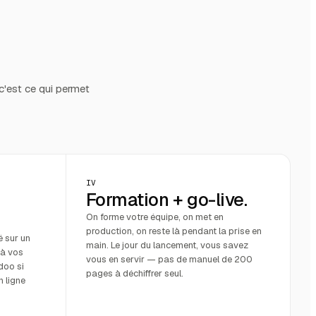
'est ce qui permet
IV
Formation + go-live.
On forme votre équipe, on met en
production, on reste là pendant la prise en
é sur un
main. Le jour du lancement, vous savez
 à vos
vous en servir — pas de manuel de 200
doo si
pages à déchiffrer seul.
n ligne