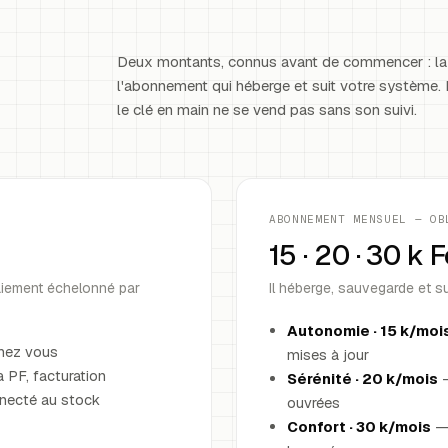
Deux montants, connus avant de commencer : la 
l'abonnement qui héberge et suit votre système
le clé en main ne se vend pas sans son suivi.
ABONNEMENT MENSUEL — OB
15 · 20 · 30 k 
Paiement échelonné par
Il héberge, sauvegarde et su
Autonomie · 15 k/moi
hez vous
mises à jour
 PF, facturation
Sérénité · 20 k/mois
—
nnecté au stock
ouvrées
Confort · 30 k/mois
— 