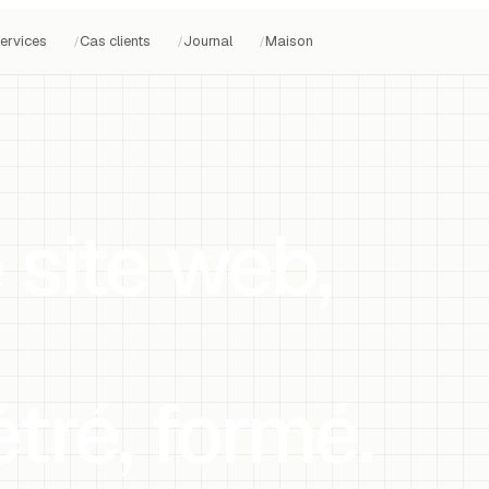
ervices
Cas clients
Journal
Maison
/
/
/
 site web,
tré, formé.