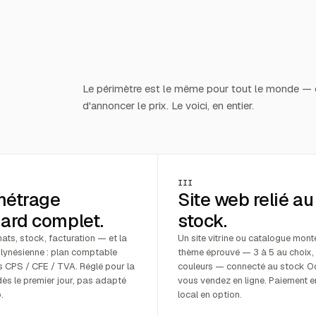
Le périmètre est le même pour tout le monde — c
d'annoncer le prix. Le voici, en entier.
III
métrage
Site web relié au
ard complet.
stock.
ats, stock, facturation — et la
Un site vitrine ou catalogue mont
ynésienne : plan comptable
thème éprouvé — 3 à 5 au choix,
s CPS / CFE / TVA. Réglé pour la
couleurs — connecté au stock O
ès le premier jour, pas adapté
vous vendez en ligne. Paiement e
.
local en option.