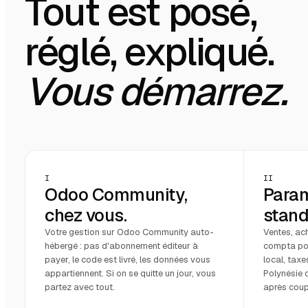
Tout est posé,
réglé, expliqué.
Vous démarrez.
I
II
Odoo Community,
Para
chez vous.
stand
Votre gestion sur Odoo Community auto-
Ventes, ach
hébergé : pas d'abonnement éditeur à
compta pol
payer, le code est livré, les données vous
local, taxe
appartiennent. Si on se quitte un jour, vous
Polynésie d
partez avec tout.
après coup