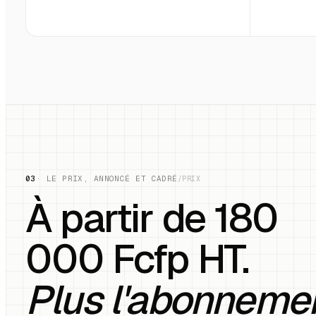
03
· LE PRIX, ANNONCÉ ET CADRÉ
/PRIX
À partir de 180
000 Fcfp HT.
Plus l'abonneme